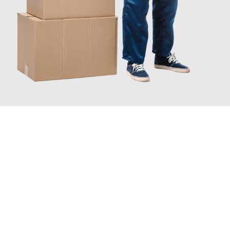
JETZT ANFRAGEN
Erleben Sie mit Umzugsmeister Sänger Leverkusen, wie
einfach
und stressfrei Ihr Umzug Leverkusen Manchester
sein kann.
Unser Expertenteam steht bereit, um Ihnen einen reibungslosen