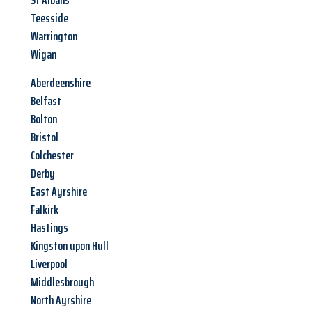
St Albans
Teesside
Warrington
Wigan
Aberdeenshire
Belfast
Bolton
Bristol
Colchester
Derby
East Ayrshire
Falkirk
Hastings
Kingston upon Hull
Liverpool
Middlesbrough
North Ayrshire