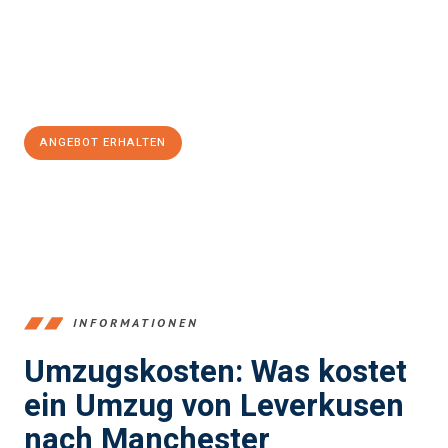
Übergang in Ihr neues Zuhause zu garantieren.
Jetzt
unverbindliches Angebot
erhalten &
100€ sparen:
ANGEBOT ERHALTEN
+4915792653365
INFORMATIONEN
Umzugskosten: Was kostet
ein Umzug von Leverkusen
nach Manchester