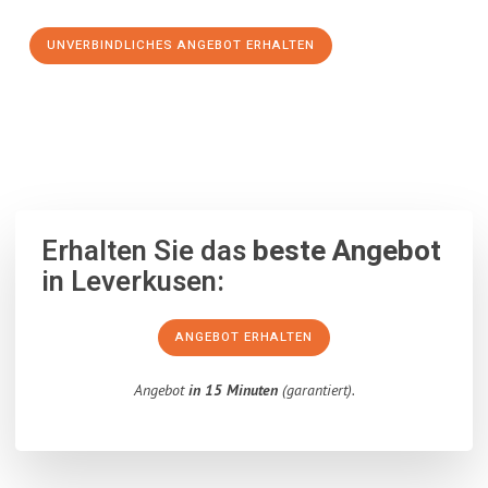
UNVERBINDLICHES ANGEBOT ERHALTEN
100% unverbindlich
– Garantiert eine Antwort
innerhalb von 15
Minuten
.
Erhalten Sie das
beste Angebot
in Leverkusen:
ANGEBOT ERHALTEN
Angebot
in 15 Minuten
(garantiert).