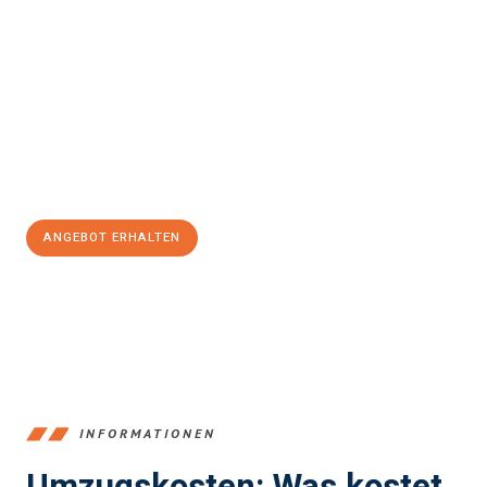
Erleben Sie mit Umzugsmeister Sänger Leverkusen, wie
einfach
und stressfrei Ihr Umzug Leverkusen South Lanarkshire
sein
kann. Unser Expertenteam steht bereit, um Ihnen einen
reibungslosen Übergang in Ihr neues Zuhause zu garantieren.
Jetzt
unverbindliches Angebot
erhalten &
100€ sparen:
ANGEBOT ERHALTEN
+4915792653365
INFORMATIONEN