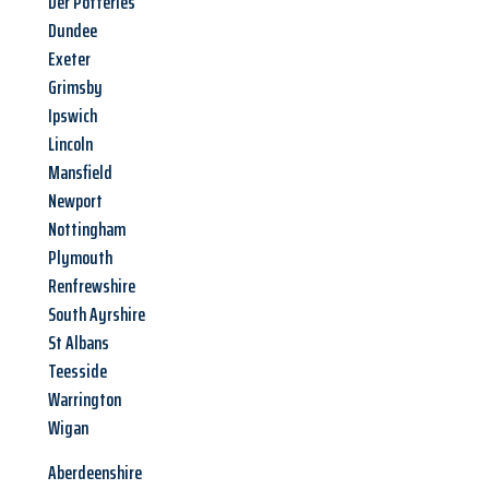
Der Potteries
Dundee
Exeter
Grimsby
Ipswich
Lincoln
Mansfield
Newport
Nottingham
Plymouth
Renfrewshire
South Ayrshire
St Albans
Teesside
Warrington
Wigan
Aberdeenshire