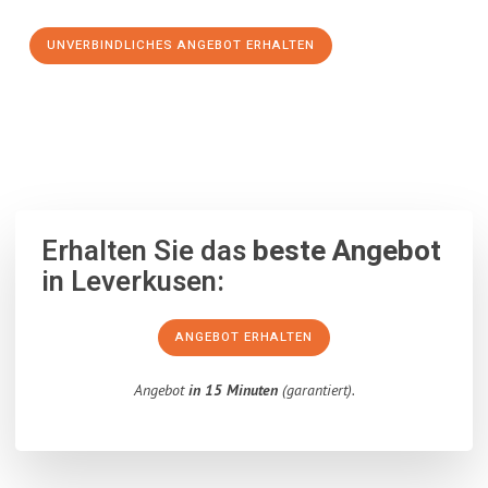
UNVERBINDLICHES ANGEBOT ERHALTEN
100% unverbindlich
– Garantiert eine Antwort
innerhalb von 15
Minuten
.
Erhalten Sie das
beste Angebot
in Leverkusen:
ANGEBOT ERHALTEN
Angebot
in 15 Minuten
(garantiert).