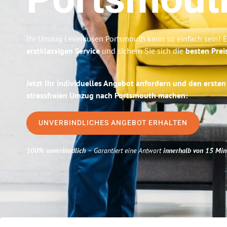
Portsmout
Ihr Umzug Leverkusen Portsmouth kann so einfach sein! E
erstklassigen Service
und sichern Sie sich die
besten Prei
Jetzt Ihr individuelles Angebot anfordern und den ersten
stressfreien Umzug nach Portsmouth machen:
UNVERBINDLICHES ANGEBOT ERHALTEN
100% unverbindlich
– Garantiert eine Antwort
innerhalb von 15 Min