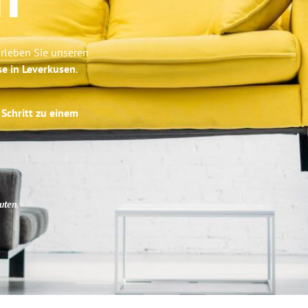
h
rleben Sie unseren
se in Leverkusen
.
 Schritt zu einem
uten
.