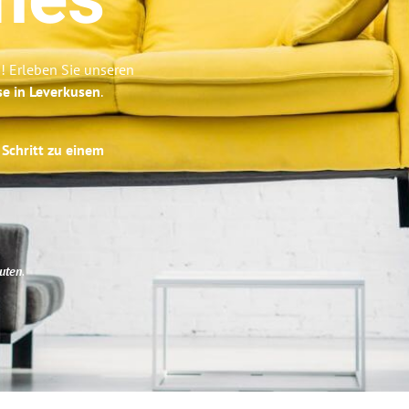
nes
! Erleben Sie unseren
se in Leverkusen
.
 Schritt zu einem
uten
.