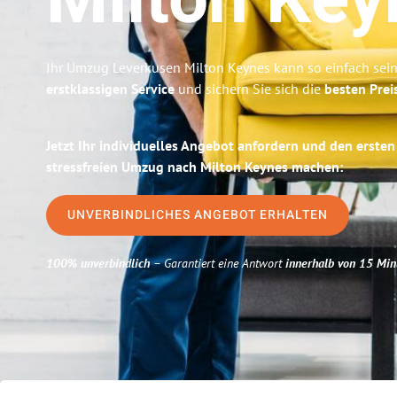
Milton Key
Ihr Umzug Leverkusen Milton Keynes kann so einfach sein
erstklassigen Service
und sichern Sie sich die
besten Prei
Jetzt Ihr individuelles Angebot anfordern und den ersten
stressfreien Umzug nach Milton Keynes machen:
UNVERBINDLICHES ANGEBOT ERHALTEN
100% unverbindlich
– Garantiert eine Antwort
innerhalb von 15 Min