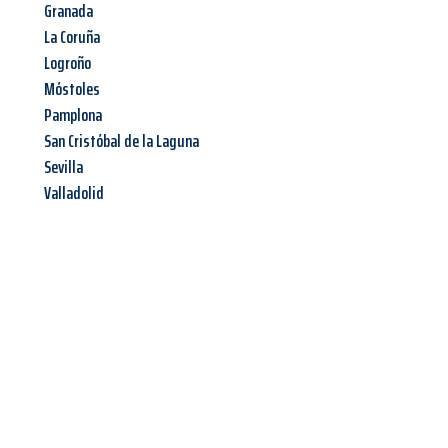
Granada
La Coruña
Logroño
Móstoles
Pamplona
San Cristóbal de la Laguna
Sevilla
Valladolid
Jetzt anfragen &
Angebot
mit Best-Preis
erhalten!
Schicken Sie uns jetzt Ihre unverbindliche Anfrage und sichern