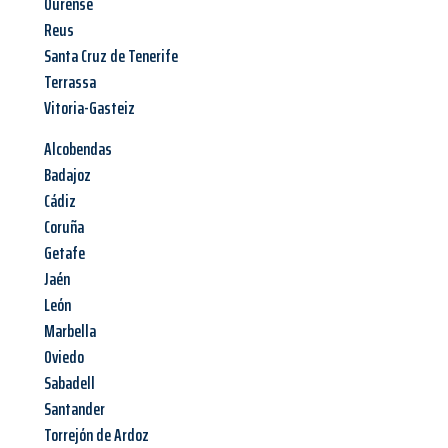
Ourense
Reus
Santa Cruz de Tenerife
Terrassa
Vitoria-Gasteiz
Alcobendas
Badajoz
Cádiz
Coruña
Getafe
Jaén
León
Marbella
Oviedo
Sabadell
Santander
Torrejón de Ardoz