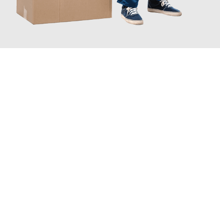
JETZT ANFRAGEN
Erleben Sie mit Umzugsmeister Sänger Leverkusen, wie
einfach
und stressfrei Ihr Umzug Leverkusen Burgos
sein kann. Unser
Expertenteam steht bereit, um Ihnen einen reibungslosen
Übergang in Ihr neues Zuhause zu garantieren.
Jetzt
unverbindliches Angebot
erhalten &
100€ sparen: