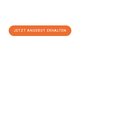
Sie sich Ihr
individuelles Umzugsangebot für Ihr Anliegen in
Leverkusen
zum Best-Preis! Nutzen Sie die Gelegenheit für
einen
stressfreien Umzug
mit maximalem Komfort:
JETZT ANGEBOT ERHALTEN