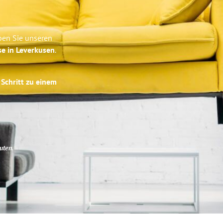
ben Sie unseren
se in Leverkusen
.
 Schritt zu einem
uten
.