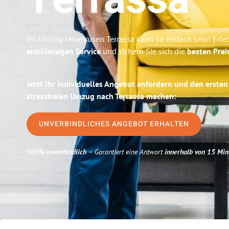
Terrassa
Ihr Umzug Leverkusen Terrassa kann so einfach sein! Erle
erstklassigen Service
und sichern Sie sich die
besten Prei
Jetzt Ihr individuelles Angebot anfordern und den ersten
stressfreien Umzug nach Terrassa machen:
UNVERBINDLICHES ANGEBOT ERHALTEN
100% unverbindlich
– Garantiert eine Antwort
innerhalb von 15 Min