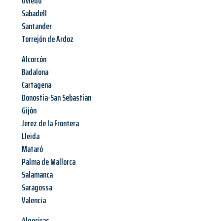
Oviedo
Sabadell
Santander
Torrejón de Ardoz
Alcorcón
Badalona
Cartagena
Donostia-San Sebastian
Gijón
Jerez de la Frontera
Lleida
Mataró
Palma de Mallorca
Salamanca
Saragossa
Valencia
Algeciras