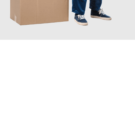
JETZT ANFRAGEN
Erleben Sie mit Umzugsmeister Sänger Leverkusen, wie
einfach
und stressfrei Ihr Umzug Leverkusen Ourense
sein kann. Unser
Expertenteam steht bereit, um Ihnen einen reibungslosen
Übergang in Ihr neues Zuhause zu garantieren.