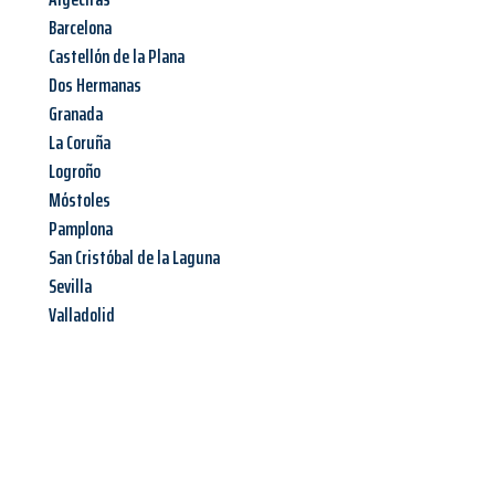
Barcelona
Castellón de la Plana
Dos Hermanas
Granada
La Coruña
Logroño
Móstoles
Pamplona
San Cristóbal de la Laguna
Sevilla
Valladolid
Jetzt anfragen &
Angebot