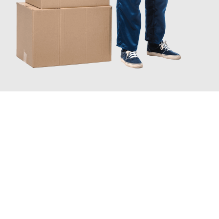
JETZT ANFRAGEN
Erleben Sie mit Umzugsmeister Sänger Leverkusen, wie
einfach
und stressfrei Ihr Umzug Leverkusen Pamplona
sein kann.
Unser Expertenteam steht bereit, um Ihnen einen reibungslosen
Übergang in Ihr neues Zuhause zu garantieren.