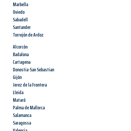
Marbella
Oviedo
Sabadell
Santander
Torrejón de Ardoz
Alcorcón
Badalona
Cartagena
Donostia-San Sebastian
Gijón
Jerez de la Frontera
Lleida
Mataró
Palma de Mallorca
Salamanca
Saragossa
Valencia