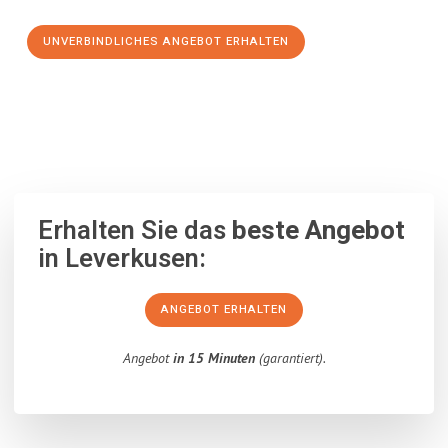
UNVERBINDLICHES ANGEBOT ERHALTEN
100% unverbindlich
– Garantiert eine Antwort
innerhalb von 15
Minuten
.
Erhalten Sie das
beste Angebot
in Leverkusen:
ANGEBOT ERHALTEN
Angebot
in 15 Minuten
(garantiert).