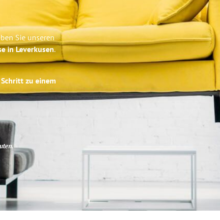
eben Sie unseren
se in Leverkusen
.
 Schritt zu einem
uten
.