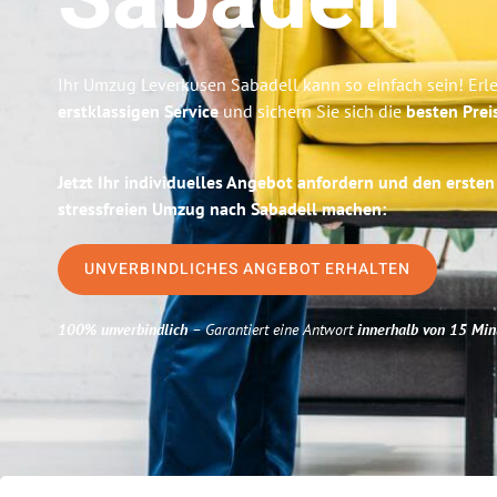
Sabadell
Ihr Umzug Leverkusen Sabadell kann so einfach sein! Erl
erstklassigen Service
und sichern Sie sich die
besten Prei
Jetzt Ihr individuelles Angebot anfordern und den ersten
stressfreien Umzug nach Sabadell machen:
UNVERBINDLICHES ANGEBOT ERHALTEN
100% unverbindlich
– Garantiert eine Antwort
innerhalb von 15 Min