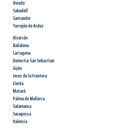
Oviedo
Sabadell
Santander
Torrejón de Ardoz
Alcorcón
Badalona
Cartagena
Donostia-San Sebastian
Gijón
Jerez de la Frontera
Lleida
Mataró
Palma de Mallorca
Salamanca
Saragossa
Valencia