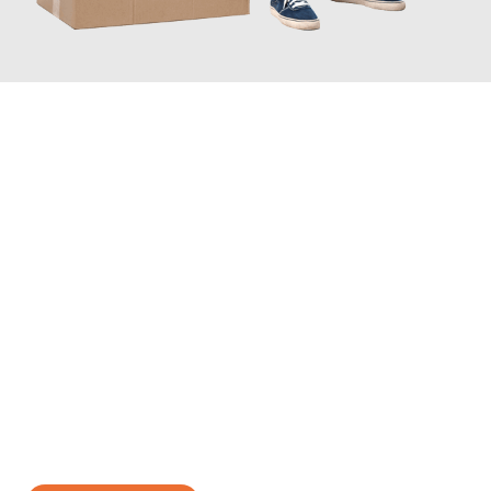
JETZT ANFRAGEN
Erleben Sie mit Umzugsmeister Sänger Leverkusen, wie
einfach
und stressfrei Ihr Umzug Leverkusen Elche
sein kann. Unser
Expertenteam steht bereit, um Ihnen einen reibungslosen
Übergang in Ihr neues Zuhause zu garantieren.
Jetzt
unverbindliches Angebot
erhalten &
100€ sparen: