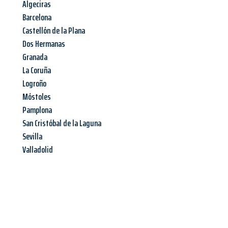
Algeciras
Barcelona
Castellón de la Plana
Dos Hermanas
Granada
La Coruña
Logroño
Móstoles
Pamplona
San Cristóbal de la Laguna
Sevilla
Valladolid