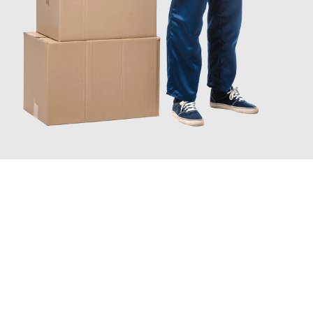
JETZT ANFRAGEN
Erleben Sie mit Umzugsmeister Sänger Leverkusen, wie
einfach
und stressfrei Ihr Umzug Leverkusen Dos Hermanas
sein kann.