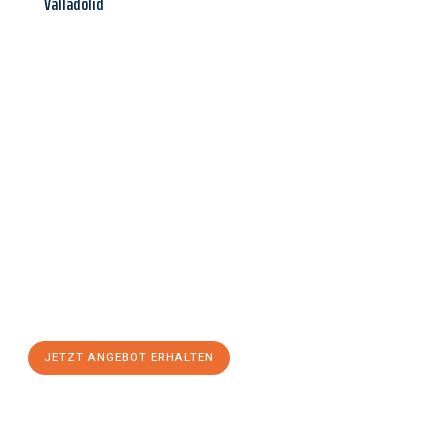
Valladolid
Jetzt anfragen &
Angebot
mit Best-Preis
erhalten!
Schicken Sie uns jetzt Ihre unverbindliche Anfrage und sichern
Sie sich Ihr
individuelles Umzugsangebot für Ihr Anliegen in
Leverkusen
zum Best-Preis! Nutzen Sie die Gelegenheit für
einen
stressfreien Umzug
mit maximalem Komfort:
JETZT ANGEBOT ERHALTEN