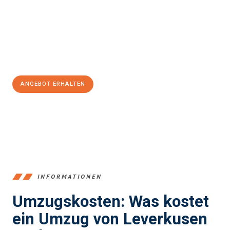
Unser Expertenteam steht bereit, um Ihnen einen reibungslosen
Übergang in Ihr neues Zuhause zu garantieren.
Jetzt
unverbindliches Angebot
erhalten &
100€ sparen:
ANGEBOT ERHALTEN
+4915792653365
INFORMATIONEN
Umzugskosten: Was kostet
ein Umzug von Leverkusen