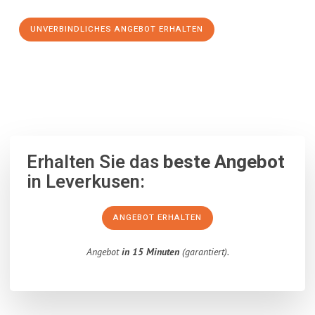
UNVERBINDLICHES ANGEBOT ERHALTEN
100% unverbindlich
– Garantiert eine Antwort
innerhalb von 15
Minuten
.
Erhalten Sie das
beste Angebot
in Leverkusen:
ANGEBOT ERHALTEN
Angebot
in 15 Minuten
(garantiert).