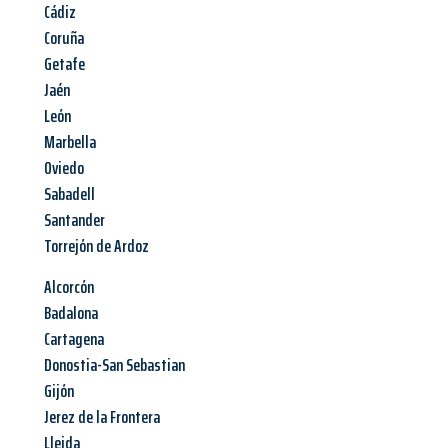
Cádiz
Coruña
Getafe
Jaén
León
Marbella
Oviedo
Sabadell
Santander
Torrejón de Ardoz
Alcorcón
Badalona
Cartagena
Donostia-San Sebastian
Gijón
Jerez de la Frontera
Lleida