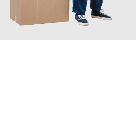
JETZT ANFRAGEN
Erleben Sie mit Umzugsmeister Sänger Leverkusen, wie
einfach
und stressfrei Ihr Umzug Leverkusen Gamprin
sein kann. Unser
Expertenteam steht bereit, um Ihnen einen reibungslosen
Übergang in Ihr neues Zuhause zu garantieren.