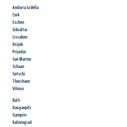
Andorra la Vella
Cork
Eschen
Gibraltar
Lissabon
Osijek
Prijedor
San Marino
Schaan
Sotschi
Thorshavn
Vilnius
Balti
Daugavpils
Gamprin
Kaliningrad