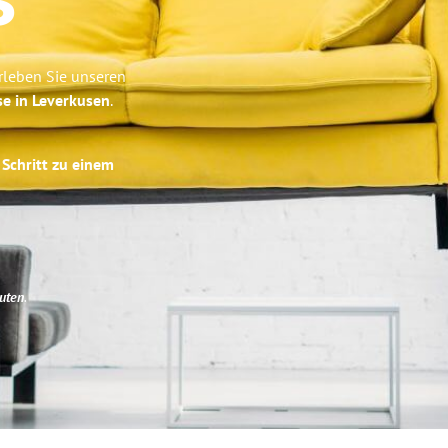
s
rleben Sie unseren
se in Leverkusen
.
 Schritt zu einem
uten
.