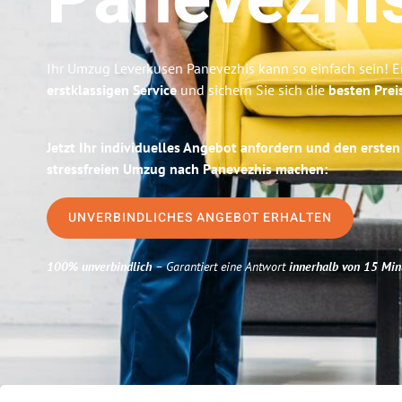
Panevezhi
Ihr Umzug Leverkusen Panevezhis kann so einfach sein! E
erstklassigen Service
und sichern Sie sich die
besten Prei
Jetzt Ihr individuelles Angebot anfordern und den ersten
stressfreien Umzug nach Panevezhis machen:
UNVERBINDLICHES ANGEBOT ERHALTEN
100% unverbindlich
– Garantiert eine Antwort
innerhalb von 15 Min