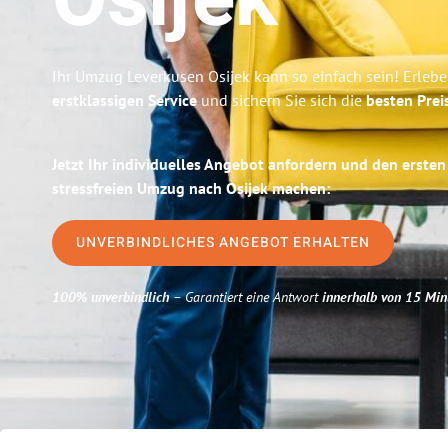
Osijek
Ihr Umzug Leverkusen Osijek kann so einfach sein! Erleb
erstklassigen Service
und sichern Sie sich die
besten Prei
Jetzt Ihr individuelles Angebot anfordern und den ersten
stressfreien Umzug nach Osijek machen:
UNVERBINDLICHES ANGEBOT ERHALTEN
100% unverbindlich
– Garantiert eine Antwort
innerhalb von 15 Min