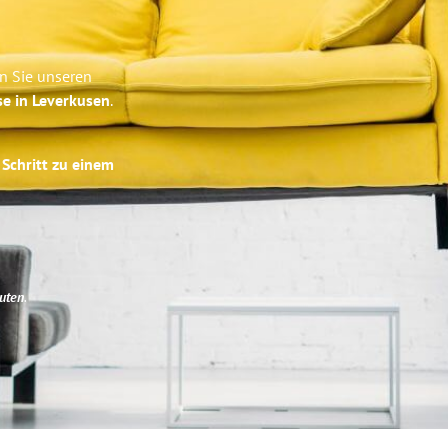
en Sie unseren
se in Leverkusen
.
 Schritt zu einem
uten
.