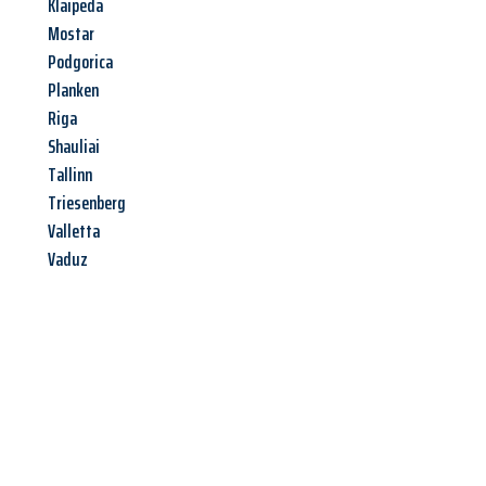
Klaipeda
Mostar
Podgorica
Planken
Riga
Shauliai
Tallinn
Triesenberg
Valletta
Vaduz
Jetzt anfragen &
Angebot
mit Best-Preis
erhalten!