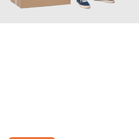
JETZT ANFRAGEN
Erleben Sie mit Umzugsmeister Sänger Leverkusen, wie
einfach
und stressfrei Ihr Umzug Leverkusen Split
sein kann. Unser
Expertenteam steht bereit, um Ihnen einen reibungslosen
Übergang in Ihr neues Zuhause zu garantieren.
Jetzt
unverbindliches Angebot
erhalten &
100€ sparen: