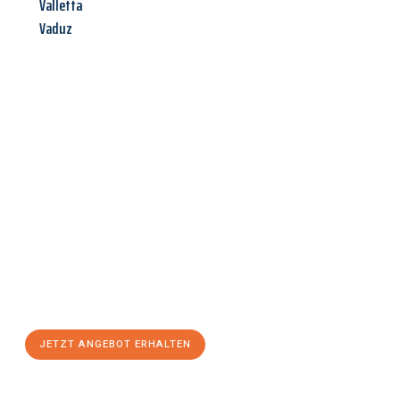
Valletta
Vaduz
Jetzt anfragen &
Angebot
mit Best-Preis
erhalten!
Schicken Sie uns jetzt Ihre unverbindliche Anfrage und sichern
Sie sich Ihr
individuelles Umzugsangebot für Ihr Anliegen in
Leverkusen
zum Best-Preis! Nutzen Sie die Gelegenheit für
einen
stressfreien Umzug
mit maximalem Komfort:
JETZT ANGEBOT ERHALTEN