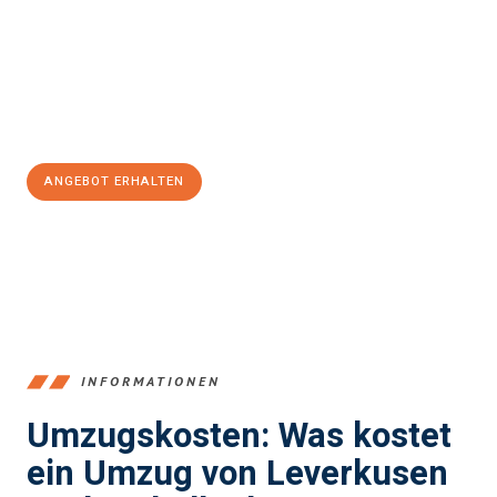
Unser Expertenteam steht bereit, um Ihnen einen reibungslosen
Übergang in Ihr neues Zuhause zu garantieren.
Jetzt
unverbindliches Angebot
erhalten &
100€ sparen:
ANGEBOT ERHALTEN
+4915792653365
INFORMATIONEN
Umzugskosten: Was kostet
ein Umzug von Leverkusen