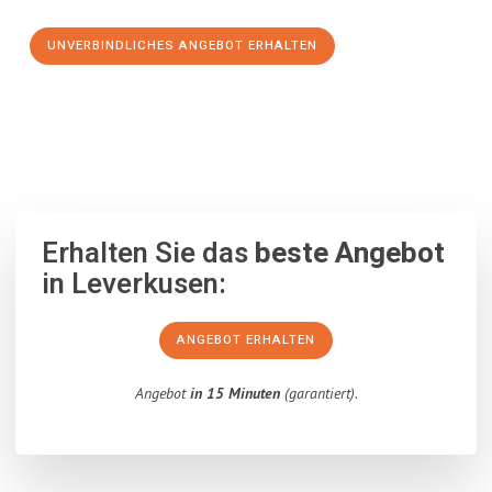
UNVERBINDLICHES ANGEBOT ERHALTEN
100% unverbindlich
– Garantiert eine Antwort
innerhalb von 15
Minuten
.
Erhalten Sie das
beste Angebot
in Leverkusen:
ANGEBOT ERHALTEN
Angebot
in 15 Minuten
(garantiert).