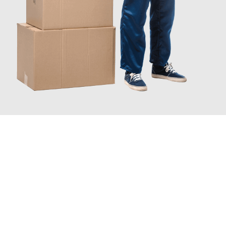
JETZT ANFRAGEN
Erleben Sie mit Umzugsmeister Sänger Leverkusen, wie
einfach
und stressfrei Ihr Umzug Leverkusen Schellenberg
sein kann.