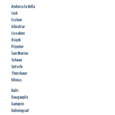
Andorra la Vella
Cork
Eschen
Gibraltar
Lissabon
Osijek
Prijedor
San Marino
Schaan
Sotschi
Thorshavn
Vilnius
Balti
Daugavpils
Gamprin
Kaliningrad