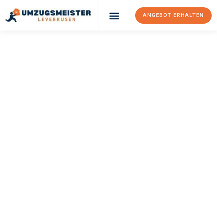
ANGEBOT ERHALTEN
Umzugsunternehmen Leverkusen
Umzugsservice Leverkusen
UMZUGSMEISTER
SÄNGER
Umzug Leverkusen
Klaipeda
Ihr Umzug Leverkusen Klaipeda kann so einfach sein! Erleben Sie
unseren
erstklassigen Service
und sichern Sie sich die
besten
Preise in Leverkusen
.
Jetzt Ihr individuelles Angebot anfordern und den ersten
Schritt zu einem stressfreien Umzug nach Klaipeda
machen: