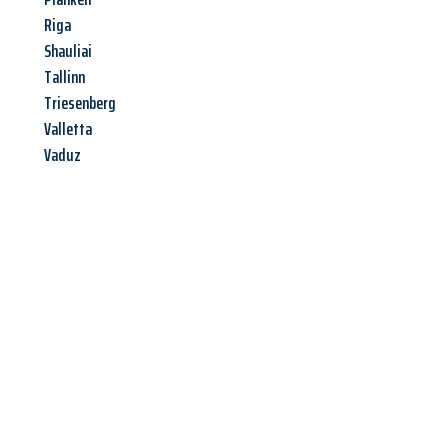
Riga
Shauliai
Tallinn
Triesenberg
Valletta
Vaduz
Jetzt anfragen &
Angebot
mit Best-Preis
erhalten!
Schicken Sie uns jetzt Ihre unverbindliche Anfrage und sichern
Sie sich Ihr
individuelles Umzugsangebot für Ihr Anliegen in
Leverkusen
zum Best-Preis! Nutzen Sie die Gelegenheit für