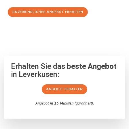
UNVERBINDLICHES ANGEBOT ERHALTEN
100% unverbindlich
– Garantiert eine Antwort
innerhalb von 15
Minuten
.
Erhalten Sie das
beste Angebot
in Leverkusen:
ANGEBOT ERHALTEN
Angebot
in 15 Minuten
(garantiert).