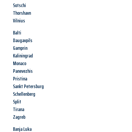
Sotschi
Thorshavn
Vilnius
Balti
Daugavpils
Gamprin
Kaliningrad
Monaco
Panevezhis
Pristina
Sankt Petersburg
Schellenberg
Split
Tirana
Zagreb
Banja Luka