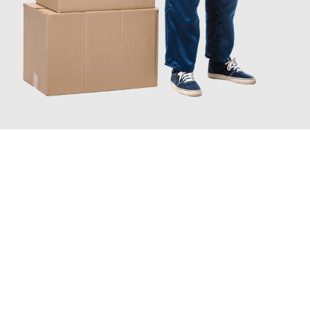
JETZT ANFRAGEN
Erleben Sie mit Umzugsmeister Sänger Leverkusen, wie
einfach
und stressfrei Ihr Umzug Leverkusen Limassol
sein kann.
Unser Expertenteam steht bereit, um Ihnen einen reibungslosen
Übergang in Ihr neues Zuhause zu garantieren.