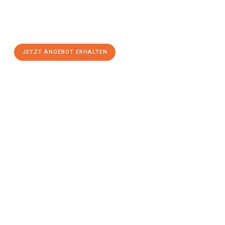
Sie sich Ihr
individuelles Umzugsangebot für Ihr Anliegen in
Leverkusen
zum Best-Preis! Nutzen Sie die Gelegenheit für
einen
stressfreien Umzug
mit maximalem Komfort:
JETZT ANGEBOT ERHALTEN