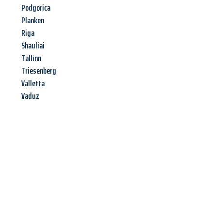
Podgorica
Planken
Riga
Shauliai
Tallinn
Triesenberg
Valletta
Vaduz
Jetzt anfragen &
Angebot
mit Best-Preis
erhalten!
Schicken Sie uns jetzt Ihre unverbindliche Anfrage und sichern