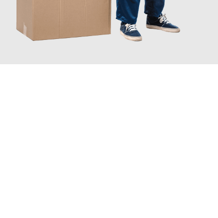
JETZT ANFRAGEN
Erleben Sie mit Umzugsmeister Sänger Leverkusen, wie
einfach
und stressfrei Ihr Umzug Leverkusen Pristina
sein kann. Unser
Expertenteam steht bereit, um Ihnen einen reibungslosen
Übergang in Ihr neues Zuhause zu garantieren.