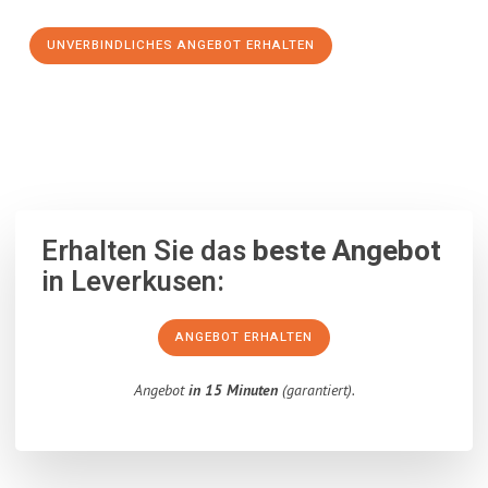
UNVERBINDLICHES ANGEBOT ERHALTEN
100% unverbindlich
– Garantiert eine Antwort
innerhalb von 15
Minuten
.
Erhalten Sie das
beste Angebot
in Leverkusen:
ANGEBOT ERHALTEN
Angebot
in 15 Minuten
(garantiert).