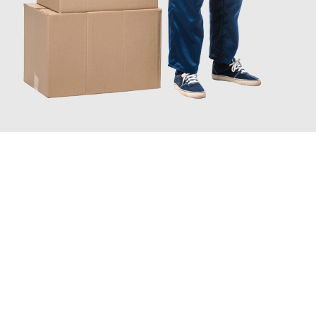
JETZT ANFRAGEN
Erleben Sie mit Umzugsmeister Sänger Leverkusen, wie
einfach
und stressfrei Ihr Umzug Leverkusen Reykjavik
sein kann.
Unser Expertenteam steht bereit, um Ihnen einen reibungslosen
Übergang in Ihr neues Zuhause zu garantieren.