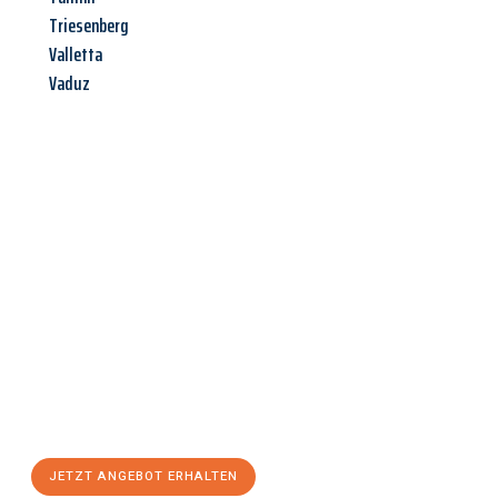
Triesenberg
Valletta
Vaduz
Jetzt anfragen &
Angebot
mit Best-Preis
erhalten!
Schicken Sie uns jetzt Ihre unverbindliche Anfrage und sichern
Sie sich Ihr
individuelles Umzugsangebot für Ihr Anliegen in
Leverkusen
zum Best-Preis! Nutzen Sie die Gelegenheit für
einen
stressfreien Umzug
mit maximalem Komfort:
JETZT ANGEBOT ERHALTEN