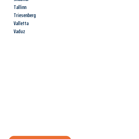
Tallinn
Triesenberg
Valletta
Vaduz
Jetzt anfragen &
Angebot
mit Best-Preis
erhalten!
Schicken Sie uns jetzt Ihre unverbindliche Anfrage und sichern
Sie sich Ihr
individuelles Umzugsangebot für Ihr Anliegen in
Leverkusen
zum Best-Preis! Nutzen Sie die Gelegenheit für
einen
stressfreien Umzug
mit maximalem Komfort: