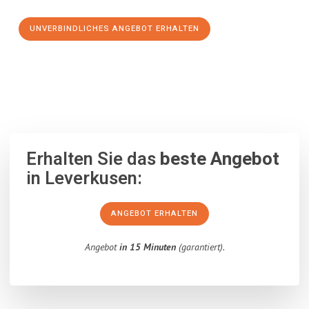
UNVERBINDLICHES ANGEBOT ERHALTEN
100% unverbindlich
– Garantiert eine Antwort
innerhalb von 15
Minuten
.
Erhalten Sie das
beste Angebot
in Leverkusen:
ANGEBOT ERHALTEN
Angebot
in 15 Minuten
(garantiert).