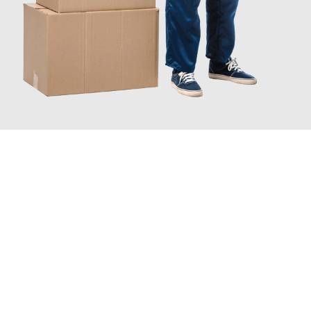
JETZT ANFRAGEN
Erleben Sie mit Umzugsmeister Sänger Leverkusen, wie
einfach
und stressfrei Ihr Umzug Leverkusen Gibraltar
sein kann.
Unser Expertenteam steht bereit, um Ihnen einen reibungslosen
Übergang in Ihr neues Zuhause zu garantieren.