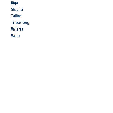
Riga
Shauliai
Tallinn
Triesenberg
Valletta
Vaduz
Jetzt anfragen &
Angebot
mit Best-Preis
erhalten!
Schicken Sie uns jetzt Ihre unverbindliche Anfrage und sichern
Sie sich Ihr
individuelles Umzugsangebot für Ihr Anliegen in
Leverkusen
zum Best-Preis! Nutzen Sie die Gelegenheit für
einen
stressfreien Umzug
mit maximalem Komfort: