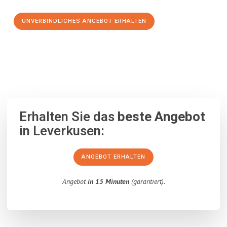
UNVERBINDLICHES ANGEBOT ERHALTEN
100% unverbindlich
– Garantiert eine Antwort
innerhalb von 15
Minuten
.
Erhalten Sie das
beste Angebot
in Leverkusen:
ANGEBOT ERHALTEN
Angebot
in 15 Minuten
(garantiert).