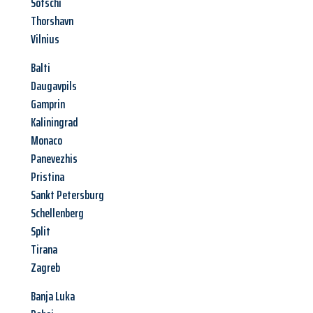
Sotschi
Thorshavn
Vilnius
Balti
Daugavpils
Gamprin
Kaliningrad
Monaco
Panevezhis
Pristina
Sankt Petersburg
Schellenberg
Split
Tirana
Zagreb
Banja Luka