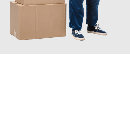
JETZT ANFRAGEN
Erleben Sie mit Umzugsmeister Sänger Leverkusen, wie
einfach
und stressfrei Ihr Umzug Leverkusen Sarajewo
sein kann.
Unser Expertenteam steht bereit, um Ihnen einen reibungslosen
Übergang in Ihr neues Zuhause zu garantieren.